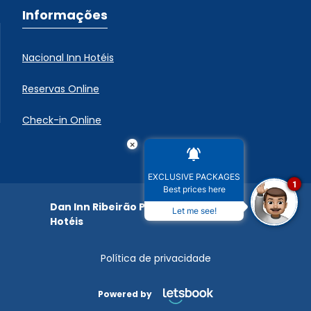
Informações
Nacional Inn Hotéis
Reservas Online
Check-in Online
×
EXCLUSIVE PACKAGES
1
Best prices here
Dan Inn Ribeirão Preto | Nacional Inn
Let me see!
Hotéis
Política de privacidade
Powered by