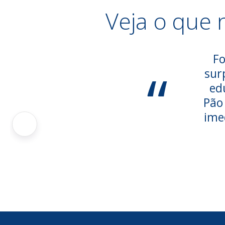
Veja o que 
Fo
“
sur
ed
Pão
ime