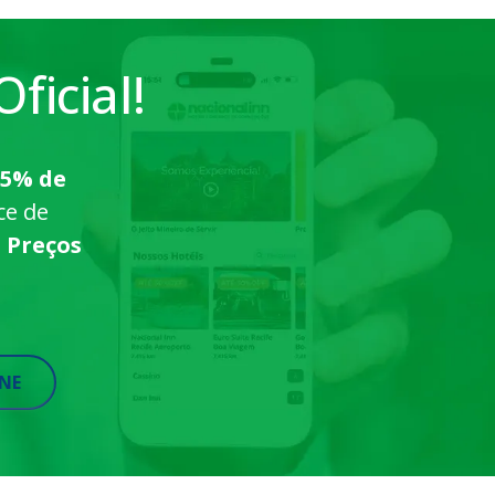
ficial!
5% de
ce de
m
Preços
ONE