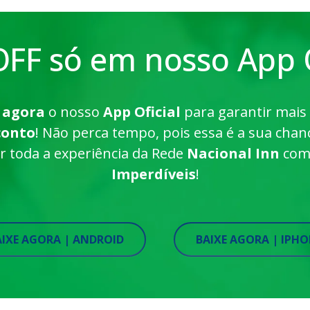
FF só em nosso App O
 agora
o nosso
App Oficial
para garantir mais
conto
! Não perca tempo, pois essa é a sua chan
ar toda a experiência da Rede
Nacional Inn
co
Imperdíveis
!
AIXE AGORA | ANDROID
BAIXE AGORA | IPH