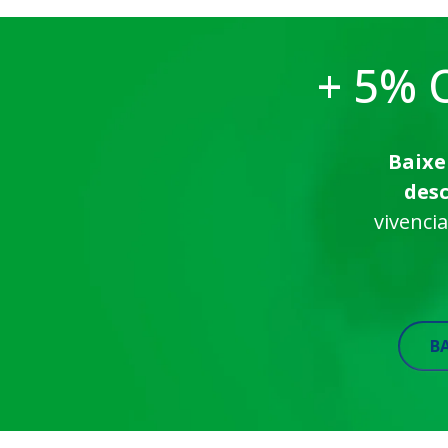
+ 5% O
Baixe
des
vivenci
B