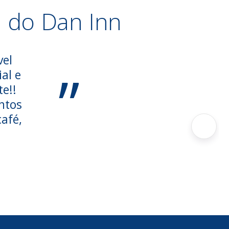
m do Dan Inn
vel
”
al e
e!!
ntos
afé,
.