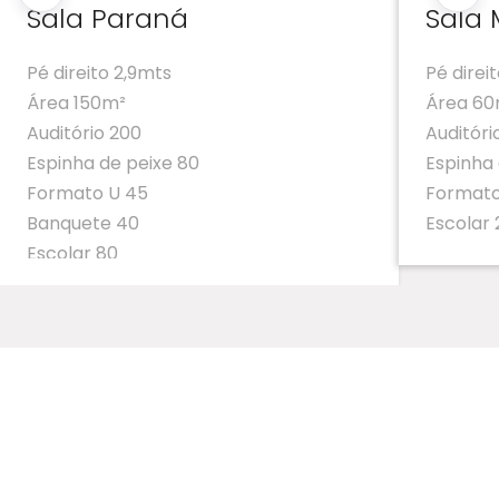
Sala Paraná
Sala 
Pé direito 2,9mts
Pé direi
Área 150m²
Área 6
Auditório 200
Auditóri
Espinha de peixe 80
Espinha
Formato U 45
Formato
Banquete 40
Escolar 
Escolar 80