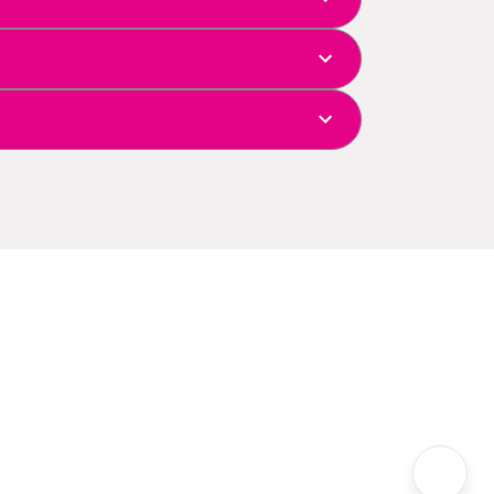
spedes que desejam dividir a estadia com
o com agenda profissional.
r acomodação para sua viagem.