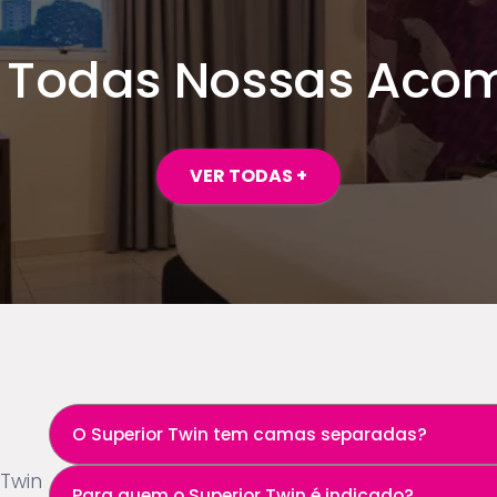
 Todas Nossas Aco
VER TODAS +
s
O Superior Twin tem camas separadas?
 Twin
Sim. A categoria é indicada para quem prefere uma aco
Para quem o Superior Twin é indicado?