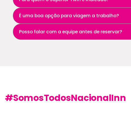
Para colegas de trabalho, amigos, acompanhantes ou hó
É uma boa opção para viagem a trabalho?
mais praticidade.
Sim. É uma acomodação prática para quem vem a Ribeirã
Posso falar com a equipe antes de reservar?
Sim. Nossa equipe pode ajudar você a escolher a melho
#SomosTodosNacionalInn