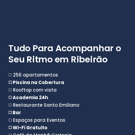
Tudo Para Acompanhar o
Seu Ritmo em Ribeirão
◻️ 256 apartamentos
◻️ Piscina na Cobertura
◻️ Rooftop com vista
◻️ Academia 24h
◻️ Restaurante Santo Emiliano
◻️ Bar
◻️ Espaços para Eventos
◻️ Wi-Fi Gratuito