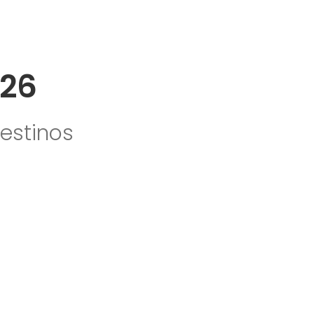
026
estinos