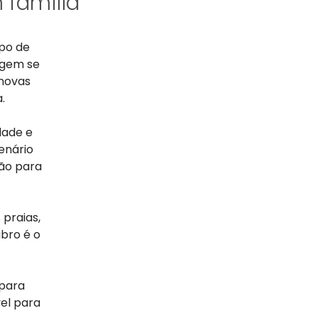
 família
po de
agem se
 novas
.
dade e
enário
rão para
 praias,
bro é o
 para
el para