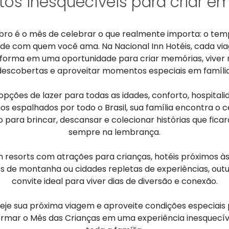
s inesquecíveis para criar em
bro é o mês de celebrar o que realmente importa: o tem
ade com quem você ama. Na Nacional Inn Hotéis, cada vi
forma em uma oportunidade para criar memórias, viver
descobertas e aproveitar momentos especiais em família
pções de lazer para todas as idades, conforto, hospitali
nos espalhados por todo o Brasil, sua família encontra o c
o para brincar, descansar e colecionar histórias que fica
sempre na lembrança.
 resorts com atrações para crianças, hotéis próximos às
os de montanha ou cidades repletas de experiências, outu
convite ideal para viver dias de diversão e conexão.
eje sua próxima viagem e aproveite condições especiais
ormar o Mês das Crianças em uma experiência inesquecív