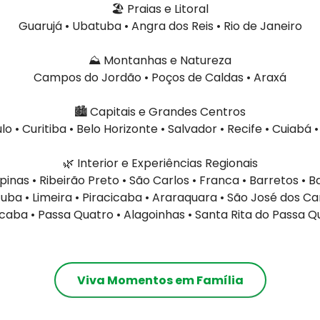
🏖️ Praias e Litoral
Guarujá • Ubatuba • Angra dos Reis • Rio de Janeiro
⛰️ Montanhas e Natureza
Campos do Jordão • Poços de Caldas • Araxá
🏙️ Capitais e Grandes Centros
lo • Curitiba • Belo Horizonte • Salvador • Recife • Cuiabá 
🌿 Interior e Experiências Regionais
nas • Ribeirão Preto • São Carlos • Franca • Barretos • B
uba • Limeira • Piracicaba • Araraquara • São José dos C
caba • Passa Quatro • Alagoinhas • Santa Rita do Passa Q
Viva Momentos em Família