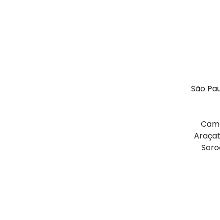
São Pau
Campi
Araçat
Soro