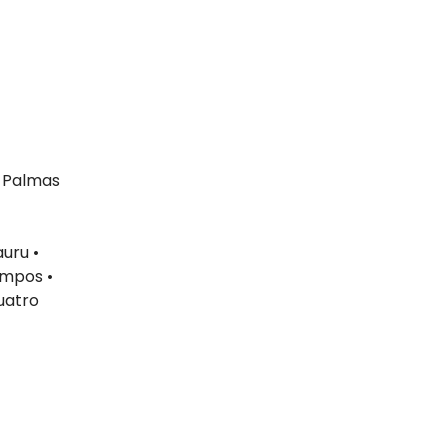
• Palmas
auru •
ampos •
uatro