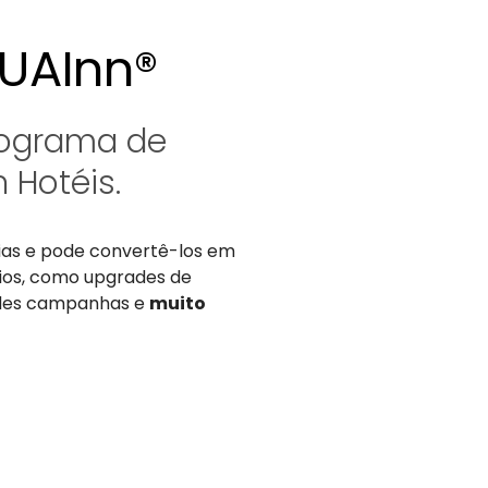
UAInn®
rograma de
 Hotéis.
ias e pode convertê-los em
cios, como upgrades de
ndes campanhas e
muito