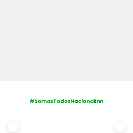
#SomosTodosNacionalInn