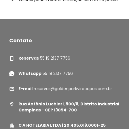
Contato
Reservas
55 19 2137 7756
Whatsapp
55 19 2137 7756
E-mail
reservas@goldenparkviracopos.com.br
Rua Antônio Luchiari, 900/8, Distrito Industrial
Campinas - CEP 13054-700
C A HOTELARIA LTDA | 20.405.019.0001-25