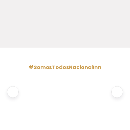
#SomosTodosNacionalInn