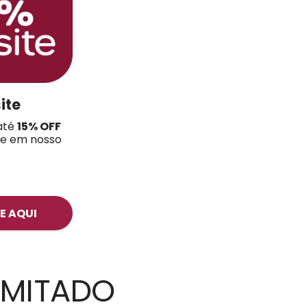
ite
até
15
% OFF
te em nosso
E AQUI
LIMITADO