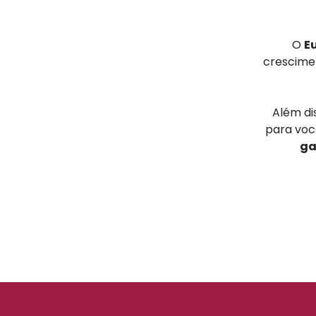
O
E
crescimen
Além di
para voc
ga