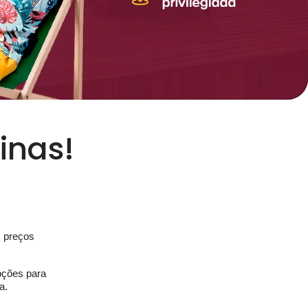
inas!
 preços
pções para
a.