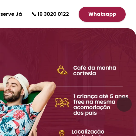
serve Já
📞 19 3020 0122
Whatsapp