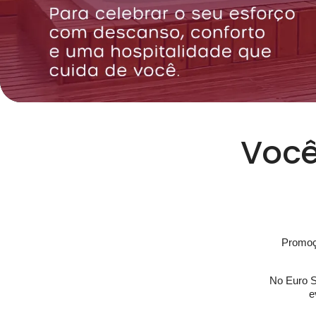
Você
Promoç
No Euro S
e