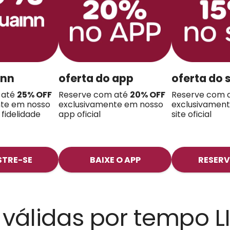
inn
oferta do app
oferta do s
 até
25% OFF
Reserve com até
20
% OFF
Reserve com 
nte em nosso
exclusivamente em nosso
exclusivamen
fidelidade
app oficial
site oficial
TRE-SE
BAIXE O APP
RESERV
 válidas por tempo 