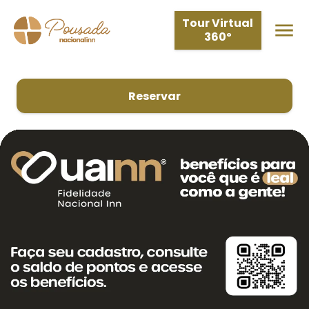
Tour Virtual
360º
Reservar