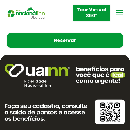
Tour Virtual
360º
Reservar