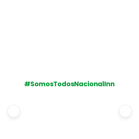
#SomosTodosNacionalInn