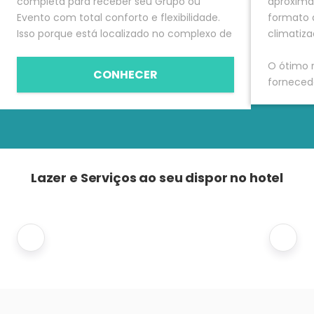
completa para receber seu Grupo ou
aproxima
Evento com total conforto e flexibilidade.
formato 
Isso porque está localizado no complexo de
climatiza
hotéis o CENACON: Centro Nacional Inn de
Convenções. Trata-se da maior estrutura
O ótimo 
CONHECER
de eventos de toda a região. São espaços
fornecedo
adequados para a promoção de festas,
serviços
palestras, workshops, shows, recepções e
montagens
congressos: do social ao corporativo.
iluminaçã
equipame
limpeza, 
Lazer e Serviços ao seu dispor no hotel