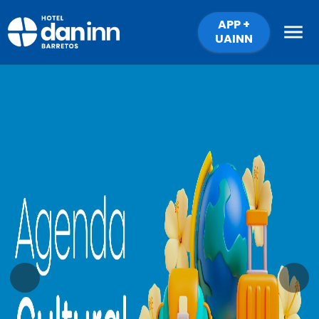
APP +
UAINN