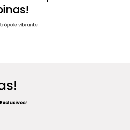
inas!
trópole vibrante.
as!
Exclusivos
!