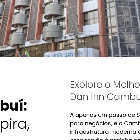
Explore o Mel
Dan Inn Cambu
buí:
A apenas um passo de Sã
pira,
para negócios, e o Camb
infraestrutura moderna 