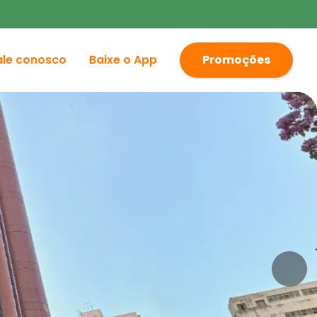
ale conosco
Baixe o App
Promoções