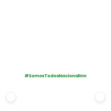
#SomosTodosNacionalInn