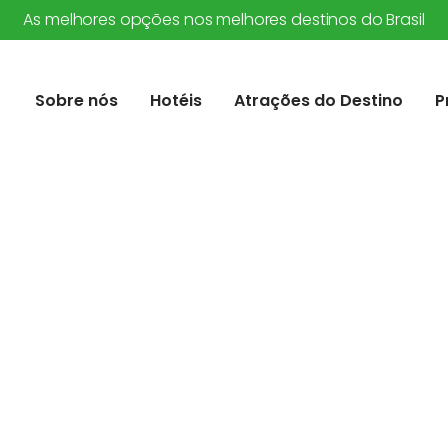
As melhores opções nos melhores destinos do Brasil
Sobre nós
Hotéis
Atrações do Destino
P