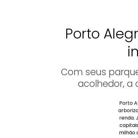
Porto Alegr
i
Com seus parques
acolhedor, a
Porto A
arboriz
renda. 
capitai
milhão 