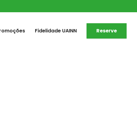
romoções
Fidelidade UAINN
Reserve