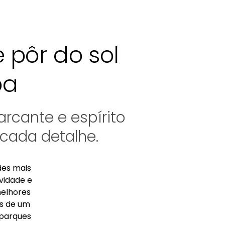
e pôr do sol
ba
rcante e espírito
cada detalhe.
des mais
vidade e
melhores
is de um
 parques