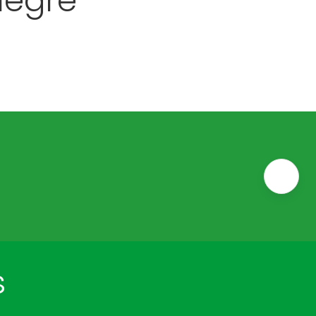
legre
s