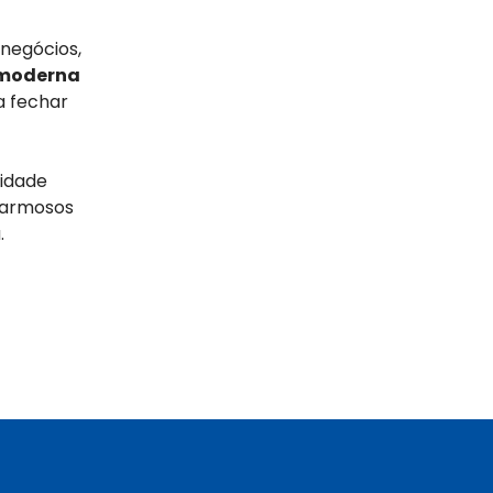
 negócios,
 moderna
a fechar
sidade
harmosos
.