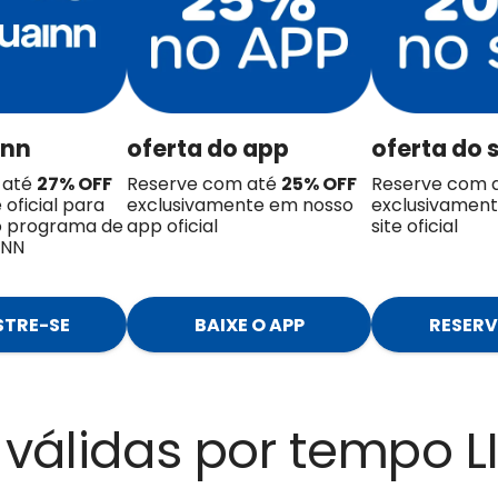
inn
oferta do app
oferta do s
 até
27%
OFF
Reserve com até
25
% OFF
Reserve com 
 oficial para
exclusivamente em nosso
exclusivamen
do programa de
app oficial
site oficial
AINN
TRE-SE
BAIXE O APP
RESERV
 válidas por tempo 