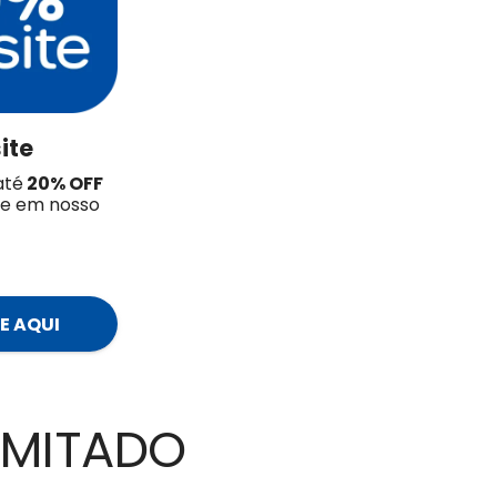
ite
até
20
% OFF
te em nosso
E AQUI
LIMITADO