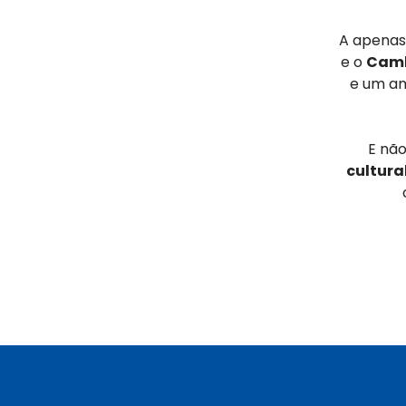
A apenas 
e o
Cam
e um am
E não
cultura