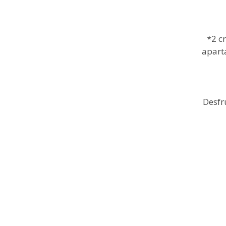
*2 c
apart
Desfr