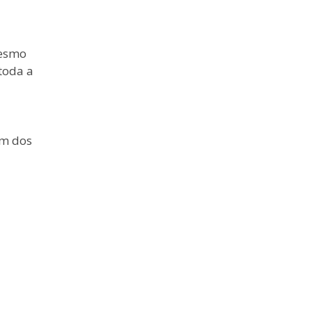
mesmo
toda a
um dos