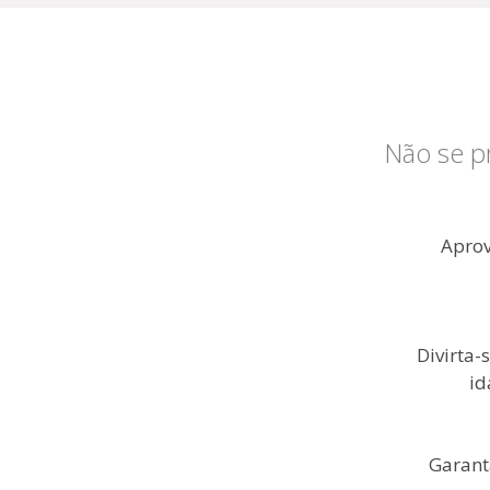
Não se p
Aprov
Divirta-
id
Garanta