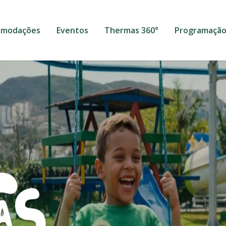
omodações
Eventos
Thermas 360°
Programaçã