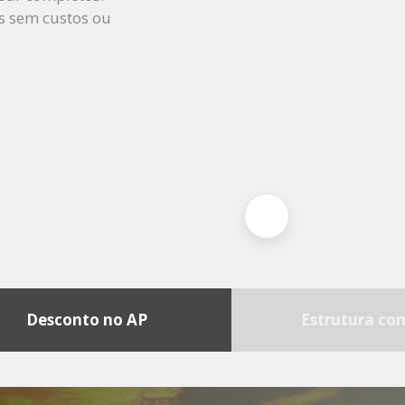
as sem custos ou
Desconto no AP
Estrutura co