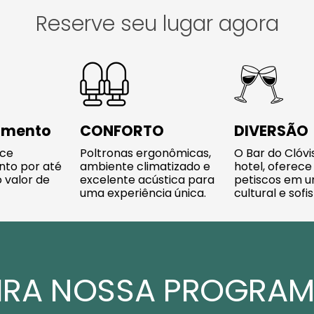
Reserve seu lugar agora
amento
CONFORTO
DIVERSÃO
ece
Poltronas ergonômicas,
O Bar do Clóvi
to por até
ambiente climatizado e
hotel, oferece
 valor de
excelente acústica para
petiscos em 
uma experiência única.
cultural e sofi
IRA NOSSA PROGRA