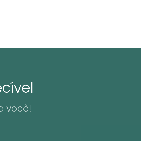
cível
a você!