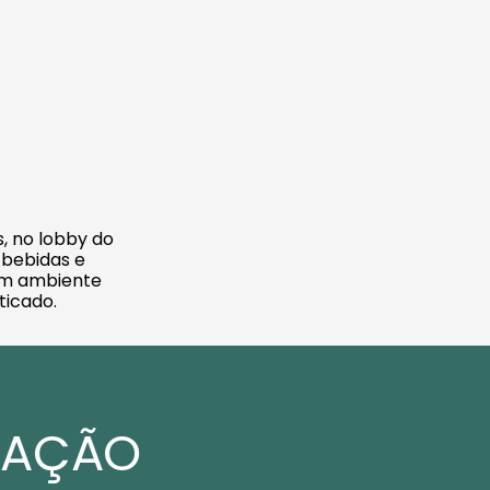
s, no lobby do
 bebidas e
um ambiente
sticado.
MAÇÃO