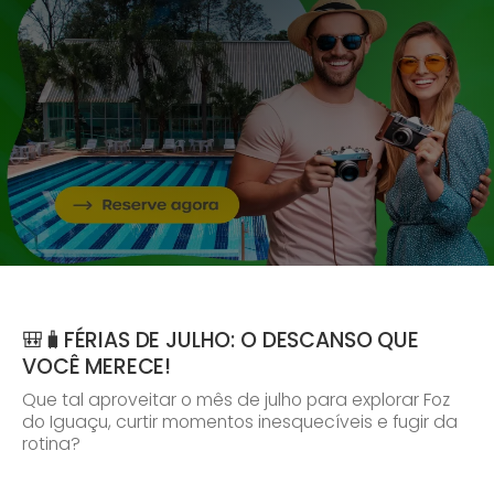
🎒🧳FÉRIAS DE JULHO: O DESCANSO QUE
VOCÊ MERECE!
Que tal aproveitar o mês de julho para explorar Foz
do Iguaçu, curtir momentos inesquecíveis e fugir da
rotina?