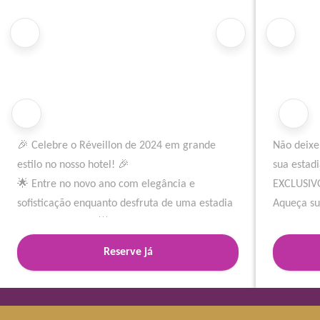
🎉 Celebre o Réveillon de 2024 em grande
Não deixe
estilo no nosso hotel! 🎉
sua estad
🌟 Entre no novo ano com elegância e
EXCLUSIV
sofisticação enquanto desfruta de uma estadia
Aqueça s
luxuosa conosco. 🌟
imperdíve
Reserve agora para garantir seu lugar no
Reserve a
Reserve já
Reveillon de Recife.
temporada
Não perca a oportunidade de celebrar esta
festa conosco. ✨