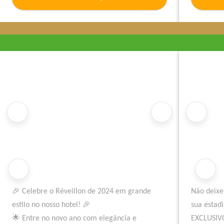
Reveillon de Recife.
temporada
Não perca a oportunidade de celebrar esta
festa conosco. ✨
🎉 Celebre o Réveillon de 2024 em grande
Não deixe
estilo no nosso hotel! 🎉
sua estad
🌟 Entre no novo ano com elegância e
EXCLUSIV