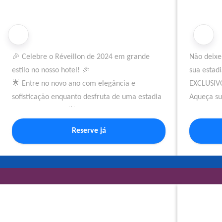
🎉 Celebre o Réveillon de 2024 em grande
Não deixe
estilo no nosso hotel! 🎉
sua estad
🌟 Entre no novo ano com elegância e
EXCLUSIV
sofisticação enquanto desfruta de uma estadia
Aqueça s
luxuosa conosco. 🌟
imperdíve
Reserve agora para garantir seu lugar no
Reserve a
Reserve já
Reveillon de Recife.
temporada
Não perca a oportunidade de celebrar esta
festa conosco. ✨