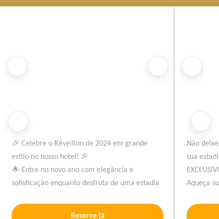
🎉 Celebre o Réveillon de 2024 em grande
Não deixe
estilo no nosso hotel! 🎉
sua estad
🌟 Entre no novo ano com elegância e
EXCLUSIV
sofisticação enquanto desfruta de uma estadia
Aqueça s
luxuosa conosco. 🌟
imperdíve
Reserve agora para garantir seu lugar no
Reserve a
Reserve já