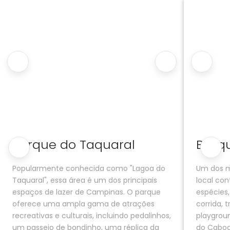
Parque do Taquaral
Bosqu
Popularmente conhecida como "Lagoa do
Um dos m
Taquaral", essa área é um dos principais
local co
espaços de lazer de Campinas. O parque
espécies,
oferece uma ampla gama de atrações
corrida, 
recreativas e culturais, incluindo pedalinhos,
playgro
um passeio de bondinho, uma réplica da
do Cabocl