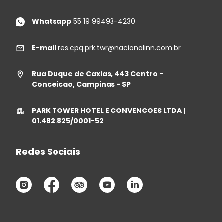
Whatsapp
55 19 99493-4230
E-mail
res.cpq.prk.twr@nacionalinn.com.br
Rua Duque de Caxias, 443 Centro -
Conceicao, Campinas - SP
PARK TOWER HOTEL E CONVENCOES LTDA |
01.482.825/0001-52
Redes Sociais