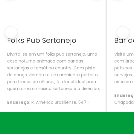
Folks Pub Sertanejo
Bar d
Divirta-se em um folks pub sertanejo, uma
Visite u
casa noturna animada com bandas
com área
sertanejas e temática country. Com pista
petiscos,
de dança vibrante e um ambiente perfeito
cervejas,
para trocas de olhares, é o local ideal para
circulam
quem ama a música sertaneja e a diversão.
Endereç
Endereço
: R. Américo Brasiliense, 547 -
Chapadão
Cambuí, Campinas - SP, 13025-230
Horário 
Horário de funcionamento
: Das 21h00 às
00h00
04h30