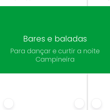
Campinas
Endereço
: Av. Guilherme Campos, 500 -
Jardim Santa Genebra, Campinas - SP,
Estacio
13080-000
Horário 
22h00
Horário de funcionamento
: Das10h00 ás
Bares e baladas
22h00
Para dançar e curtir a noite
Campineira