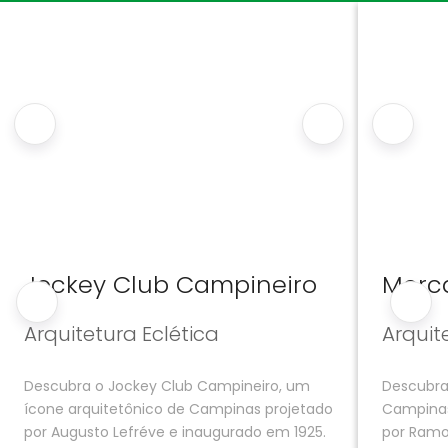
Jockey Club Campineiro
Merc
Arquitetura Eclética
Arquit
Descubra o Jockey Club Campineiro, um
Descubra
ícone arquitetônico de Campinas projetado
Campinas
por Augusto Lefréve e inaugurado em 1925.
por Ramo