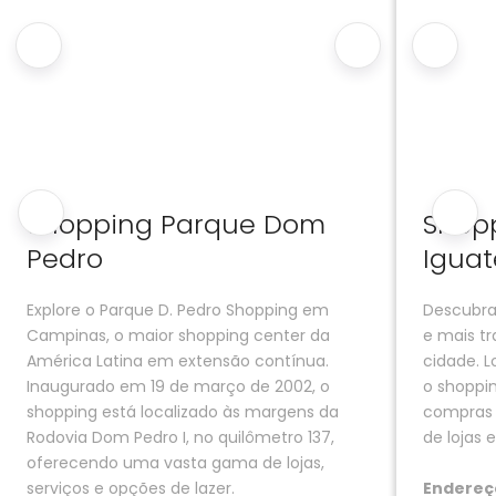
Shopping Parque Dom
Shop
Pedro
Igua
Explore o Parque D. Pedro Shopping em
Descubra
Campinas, o maior shopping center da
e mais tr
América Latina em extensão contínua.
cidade. 
Inaugurado em 19 de março de 2002, o
o shoppi
shopping está localizado às margens da
compras 
Rodovia Dom Pedro I, no quilômetro 137,
de lojas e
oferecendo uma vasta gama de lojas,
serviços e opções de lazer.
Endereç