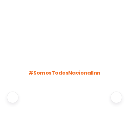
#SomosTodosNacionalInn