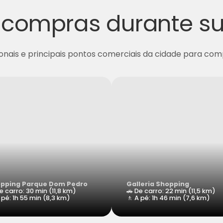
r compras durante s
cionais e principais pontos comerciais da cidade para c
pping Parque Dom Pedro
Galleria Shopping
e carro: 30 min (11,8 km)
🚗 De carro: 22 min (11,5 km)
 pé: 1h 55 min (8,3 km)
🚶 A pé: 1h 46 min (7,6 km)