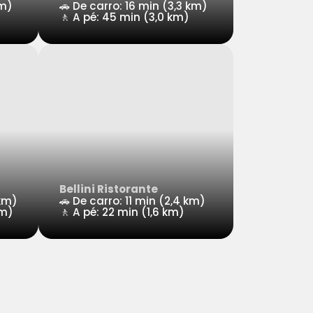
km)
🚗 De carro: 16 min (3,3 km)
🚶 A pé: 45 min (3,0 km)
Bellini Ristorante
 km)
🚗 De carro: 11 min (2,4 km)
km)
🚶 A pé: 22 min (1,6 km)