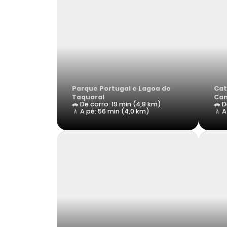
Parque Portugal e Lagoa do
Cat
Taquaral
Ca
🚗 De carro: 19 min (4,8 km)
🚗 D
🚶 A pé: 56 min (4,0 km)
🚶 A