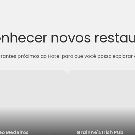
nhecer novos resta
urantes próximos ao Hotel para que você possa explorar
eo Medeiros
Grainne's Irish Pub