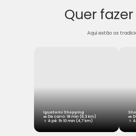
Quer faze
Aqui estão os tradi
Iguatemi Shopping
Sho
🚗 De carro: 18 min (6,3 km)
🚗 D
🚶 A pé: 1h 10 min (4,7 km)
🚶 A