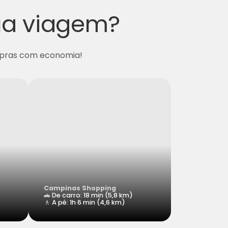
ua viagem?
ompras com economia!
Campinas Shopping
🚗 De carro: 18 min (5,8 km)
🚶 A pé: 1h 6 min (4,6 km)