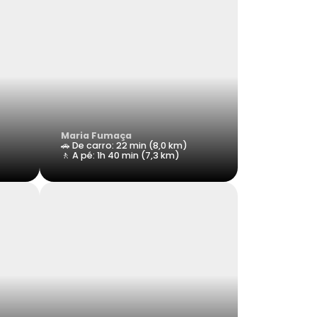
Maria Fumaça
🚗 De carro: 22 min (8,0 km)
🚶 A pé: 1h 40 min (7,3 km)