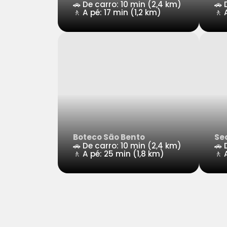
🚗 De carro: 10 min (2,4 km)
🚗 
🚶 A pé: 17 min (1,2 km)
🚶 
Boteco São Bento
Se
🚗 De carro: 10 min (2,4 km)
🚗 
🚶 A pé: 25 min (1,8 km)
🚶 