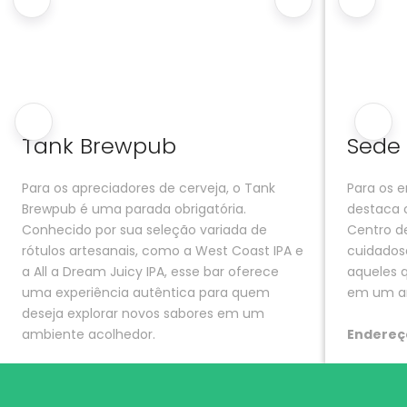
Tank Brewpub
Sede 
Para os apreciadores de cerveja, o Tank
Para os e
Brewpub é uma parada obrigatória.
destaca 
Conhecido por sua seleção variada de
Centro d
rótulos artesanais, como a West Coast IPA e
cuidados
a All a Dream Juicy IPA, esse bar oferece
aqueles 
uma experiência autêntica para quem
em um am
deseja explorar novos sabores em um
ambiente acolhedor.
Endereç
Pinheiros
Endereço
: R. Amaro Cavalheiro, 45 -
Pinheiros, São Paulo - SP, 05425-010