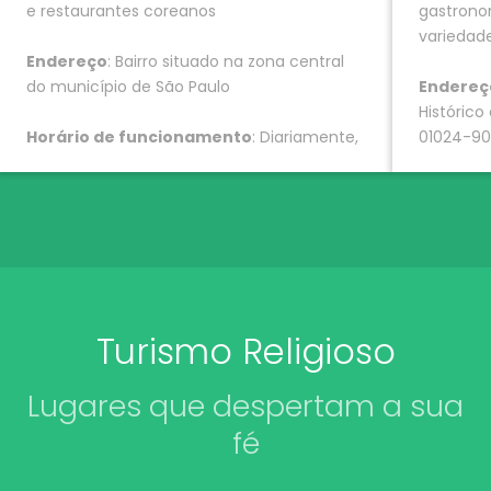
e restaurantes coreanos
gastrono
variedade
Endereço
: Bairro situado na zona central
do município de São Paulo
Endereç
Histórico
Horário de funcionamento
: Diariamente,
01024-9
das 10h as 18h
Horário
das 06h0
Turismo Religioso
Lugares que despertam a sua
fé