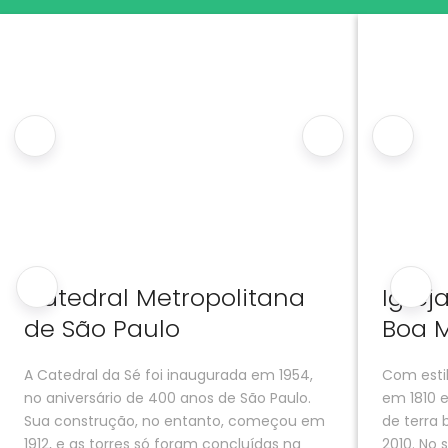
Catedral Metropolitana
Igrej
de São Paulo
Boa 
A Catedral da Sé foi inaugurada em 1954,
Com estil
no aniversário de 400 anos de São Paulo.
em 1810 e
Sua construção, no entanto, começou em
de terra 
1912, e as torres só foram concluídas na
2010. No