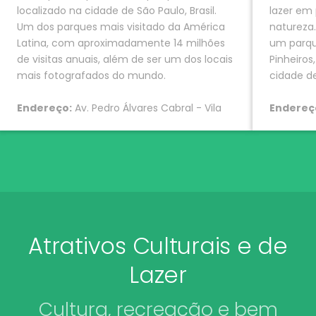
localizado na cidade de São Paulo, Brasil.
lazer em
Um dos parques mais visitado da América
natureza.
Latina, com aproximadamente 14 milhões
um parque
de visitas anuais, além de ser um dos locais
Pinheiros
mais fotografados do mundo.
cidade d
Endereço:
Av. Pedro Álvares Cabral - Vila
Endereç
Mariana, São Paulo - SP, 04094-050
- Alto de
020
Horário de funcionamento
: Das 05h00 às
22h00
Horário
19h00
Atrativos Culturais e de
Lazer
Cultura, recreação e bem