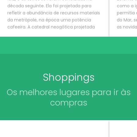
década seguinte. Ela foi projetada para
como a i
refletir a abundância de recursos materiais
permitia
da metrópole, na época uma potência
do Mar, 
cafeeira. A catedral neogótica projetada
as novida
por Maximilian Hehl, professor da Escola
Era o lug
Politécnica, tem 111m de comprimento, 46m
São Paul
de largura e 65m de altura (exceto as
horas.
torres).
Endereç
Endereço
: Praça da Sé - Sé, São Paulo - SP,
Histórico
Shoppings
01001-000
01019-02
Os melhores lugares para ir às
Telefone
: (11) 3107-6832
Horário
19h30
compras