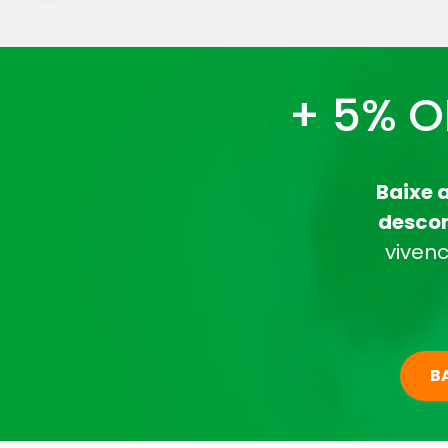
+ 5% O
Baixe 
desco
vivenc
B