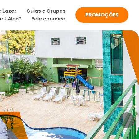
e Lazer
Guias e Grupos
PROMOÇÕES
de UAInn®
Fale conosco