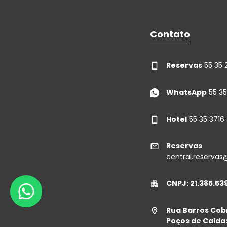
Contato
Reservas
55 35 
WhatsApp
55 35
Hotel
55 35 371
Reservas
central.reserva
CNPJ: 21.385.53
Rua Barros Cobr
Poços de Caldas