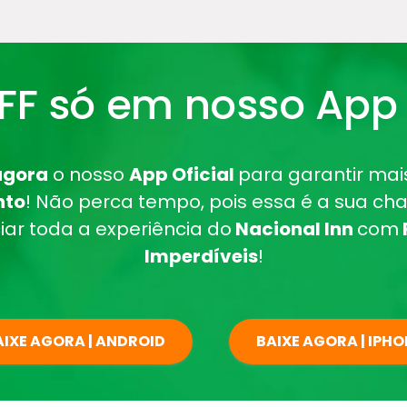
FF só em nosso App O
agora
o nosso
App Oficial
para garantir ma
nto
! Não perca tempo, pois essa é a sua ch
iar toda a experiência do
Nacional Inn
com
Imperdíveis
!
AIXE AGORA | ANDROID
BAIXE AGORA | IPHO