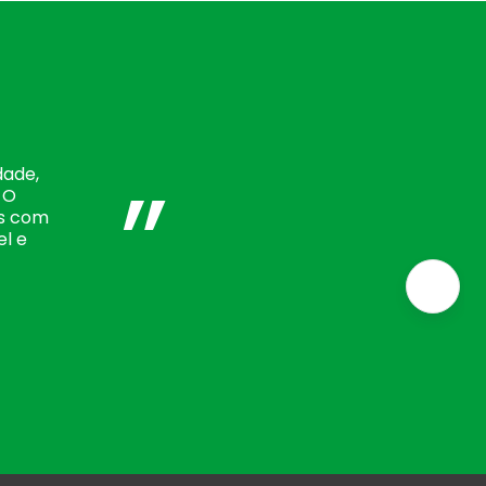
”
dade,
 O
os com
el e