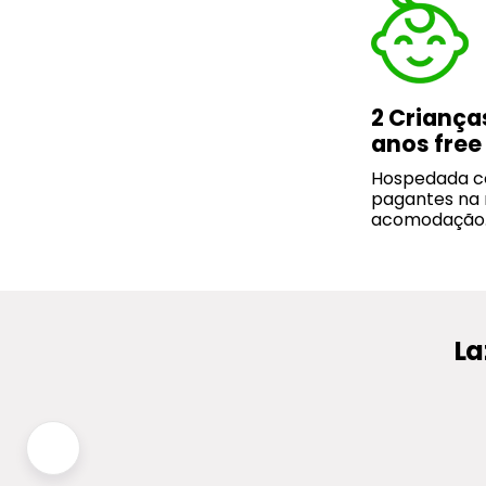
2 Crianças
anos free
Hospedada c
pagantes n
acomodação
La