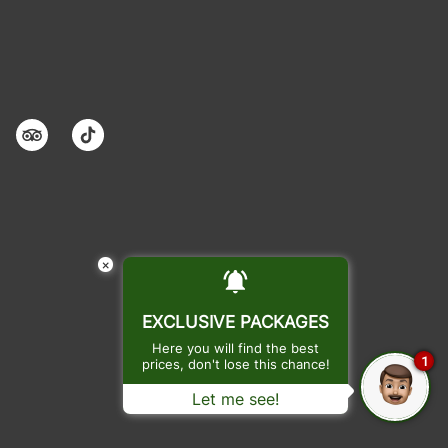
×
EXCLUSIVE PACKAGES
Here you will find the best
1
prices, don't lose this chance!
Let me see!