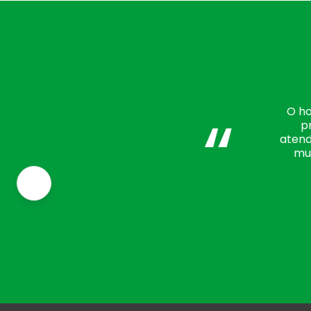
“
O ho
p
atend
mui