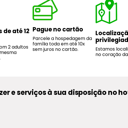
Pague no cartão
 de até 12
Localizaç
Parcele a hospedagem da
privilegia
família toda em até 10x
om 2 adultos
Estamos local
sem juros no cartão.
a mesma
no coração da
.
zer e serviços à sua disposição no ho