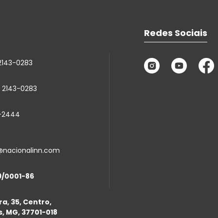
Redes Sociais
2143-0283
 2143-0283
6-2444
s@nacionalinn.com
9/0001-86
a, 35, Centro,
, MG, 37701-018