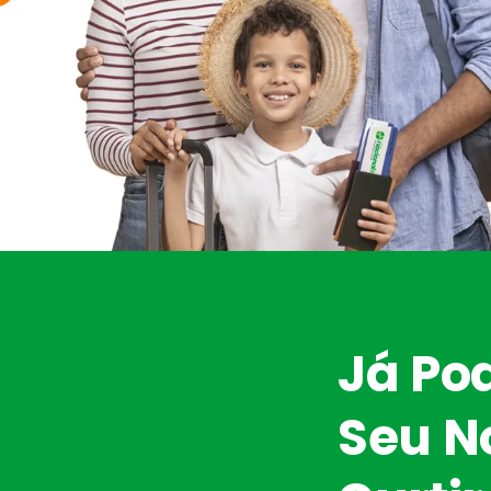
Já Po
Seu N