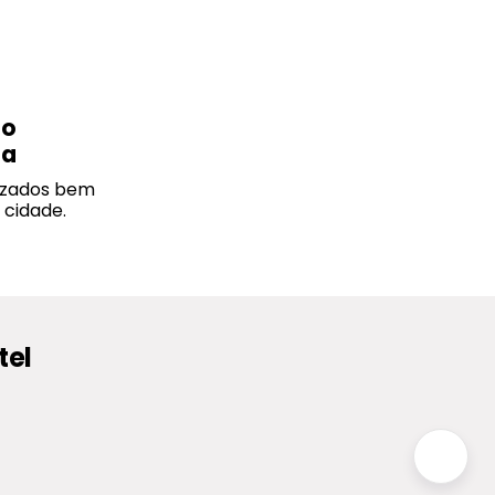
ão
da
izados bem
 cidade.
tel