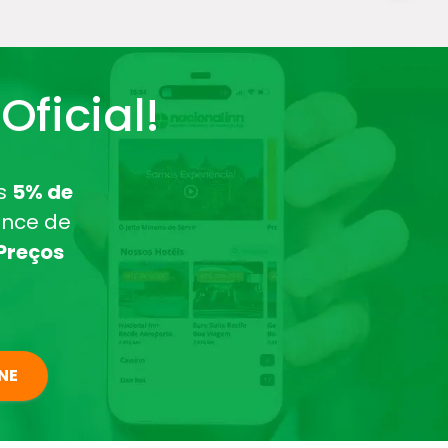
ficial!
is
5% de
ance de
Preços
NE