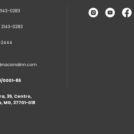
2143-0283
 2143-0283
6-2444
s@nacionalinn.com
9/0001-86
a, 35, Centro,
, MG, 37701-018