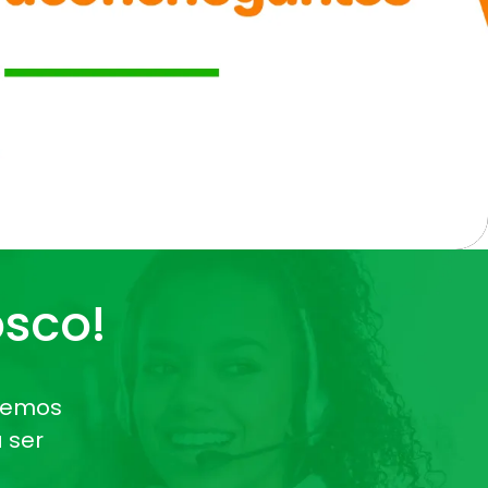
sco!
 Temos
 ser