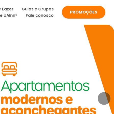
e Lazer
Guias e Grupos
PROMOÇÕES
de UAInn®
Fale conosco