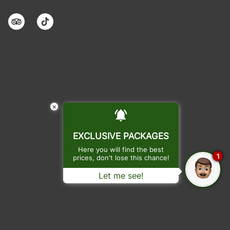
×
EXCLUSIVE PACKAGES
Here you will find the best
1
prices, don't lose this chance!
Let me see!