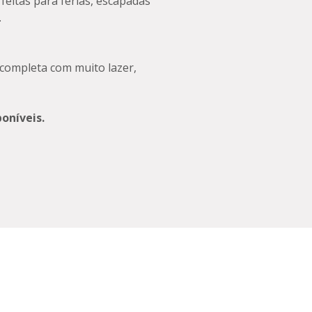
rfeitas para férias, escapadas
.
 completa com muito lazer,
oníveis.