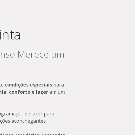
inta
anso Merece um
ite
condições especiais
para
a, conforto e lazer
em um
ogramação de lazer para
ações aconchegantes.