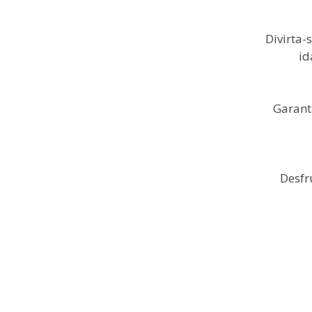
Divirta-
id
Garanta
Desfr