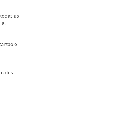
 todas as
ia.
cartão e
um dos