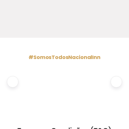
#SomosTodosNacionalInn