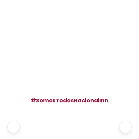
#SomosTodosNacionalInn