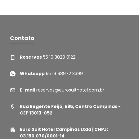
Contato
Reservas
55 19 3020 0122
Whatsapp
55 19 98972 3399
E-mail
reservas@eurosuithotel.com.br
Rua Regente Feijó, 595, Centro Campinas -
CEP 13013-052
Euro Suit Hotel Campinas Ltda | CNPJ:
03.150.070/0001-14