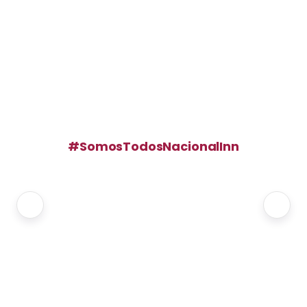
#SomosTodosNacionalInn