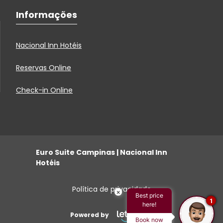
Informações
Nacional Inn Hotéis
Reservas Online
Check-in Online
Euro Suite Campinas | Nacional Inn
Hotéis
Política de privacidade
×
Best price
1
here!
Powered by
Book now