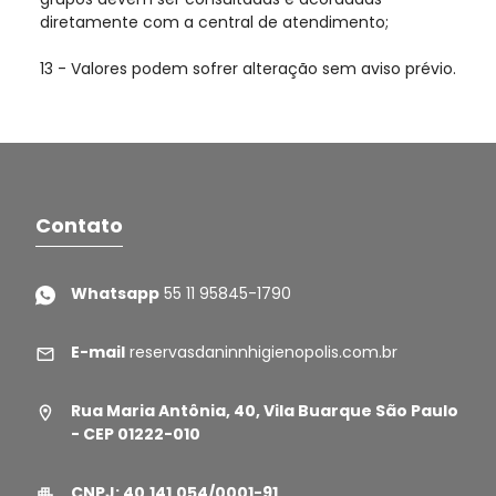
diretamente com a central de atendimento;
13 - Valores podem sofrer alteração sem aviso prévio.
Contato
Whatsapp
55 11 95845-1790
E-mail
reservasdaninnhigienopolis.com.br
Rua Maria Antônia, 40, Vila Buarque São Paulo
- CEP 01222-010
CNPJ: 40.141.054/0001-91