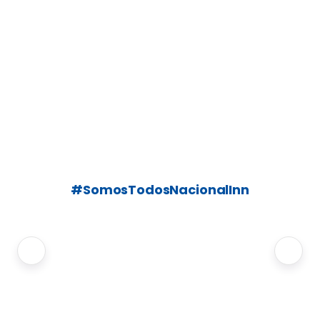
#SomosTodosNacionalInn