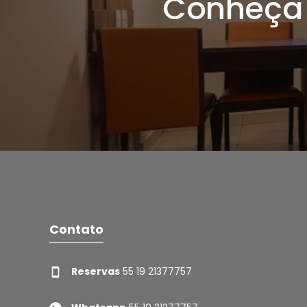
Conheça
Contato
Reservas
55 19 21377757