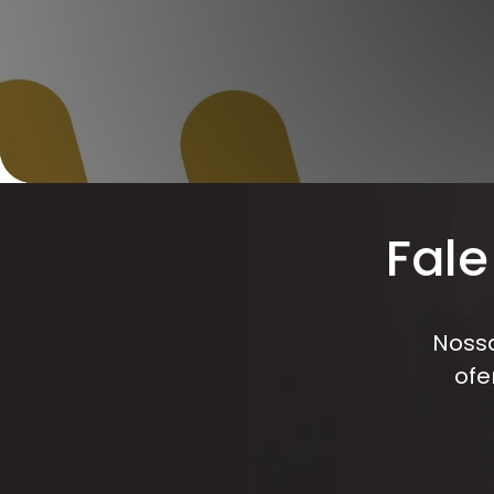
Fal
Nossa
ofe