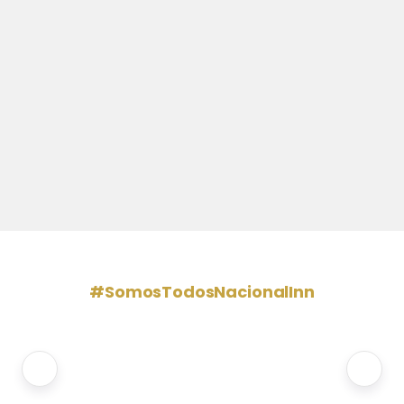
#SomosTodosNacionalInn