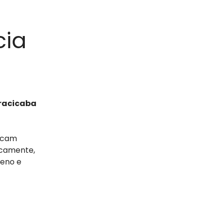
cia
iracicaba
uscam
icamente,
reno e