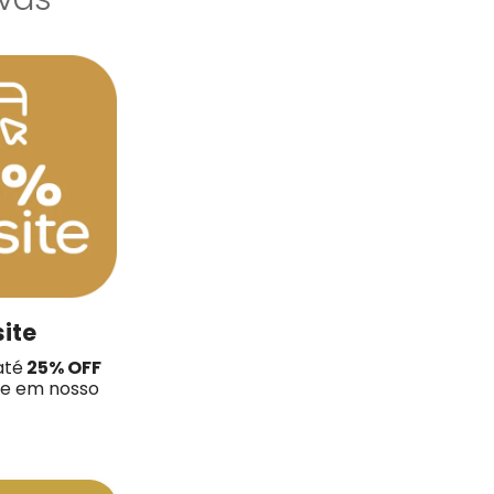
site
até
25% OFF
te em nosso