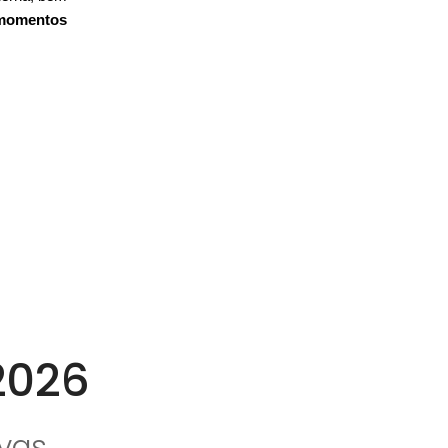
 momentos
2026
ivas