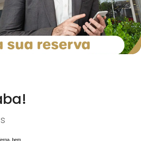
aba!
os
erna, bem