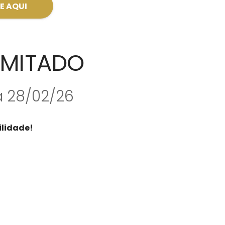
E AQUI
LIMITADO
a 28/02/26
ilidade!