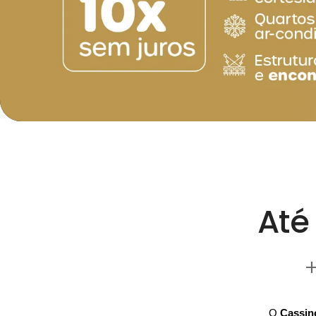
Até
+
O
Cassin