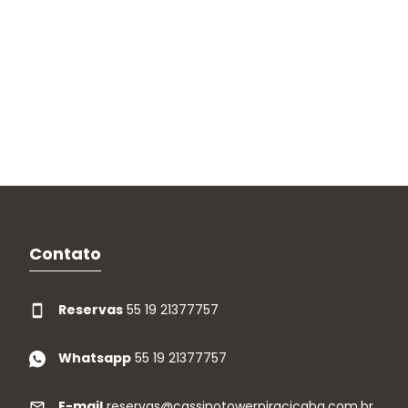
Contato
Reservas
55 19 21377757
Whatsapp
55 19 21377757
E-mail
reservas@cassinotowerpiracicaba.com.br