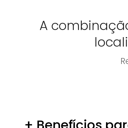
A combinação 
local
R
+ Benefícios pa