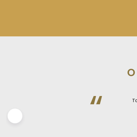
O
“
Ta