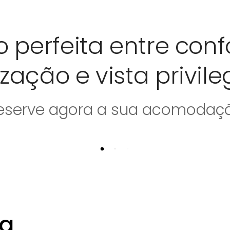
perfeita entre confo
ização e vista privil
eserve agora a sua acomodaç
ra