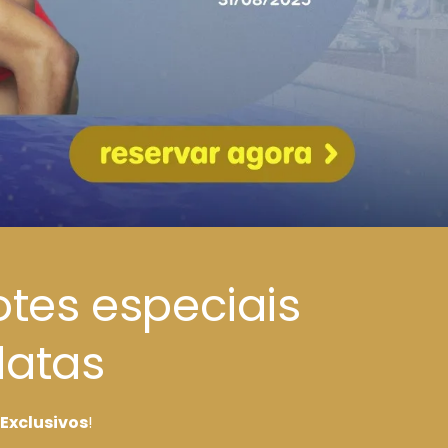
tes especiais
datas
Exclusivos
!