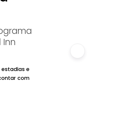
rograma
 Inn
 estadias e
 contar com