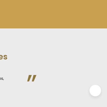
es
”
s,