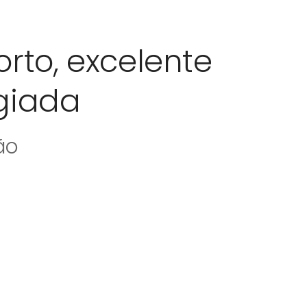
rto, excelente
egiada
ão