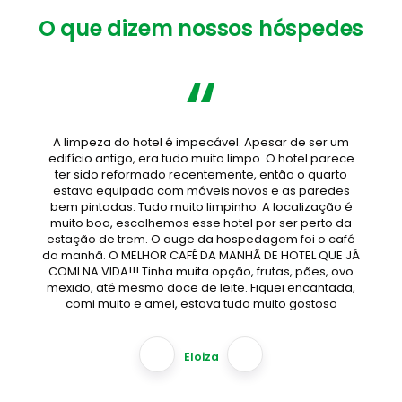
O que dizem nossos hóspedes
“
A limpeza do hotel é impecável. Apesar de ser um
edifício antigo, era tudo muito limpo. O hotel parece
ter sido reformado recentemente, então o quarto
estava equipado com móveis novos e as paredes
bem pintadas. Tudo muito limpinho. A localização é
muito boa, escolhemos esse hotel por ser perto da
estação de trem. O auge da hospedagem foi o café
da manhã. O MELHOR CAFÉ DA MANHÃ DE HOTEL QUE JÁ
COMI NA VIDA!!! Tinha muita opção, frutas, pães, ovo
mexido, até mesmo doce de leite. Fiquei encantada,
comi muito e amei, estava tudo muito gostoso
Eloiza