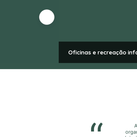
Oficinas e recreação infa
“
A
orga