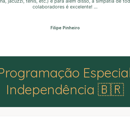
ina, jacuzzi, ténis, etc.) e para além disso, a simpatia de to
colaboradores é excelente! …
Filipe Pinheiro
Programação Especial
Independência 🇧🇷