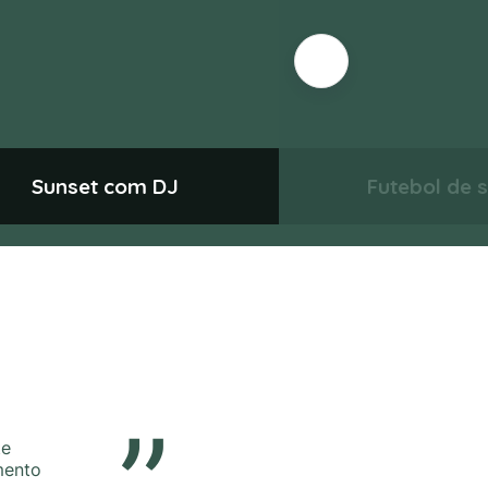
Sunset com DJ
Futebol de 
”
te
mento