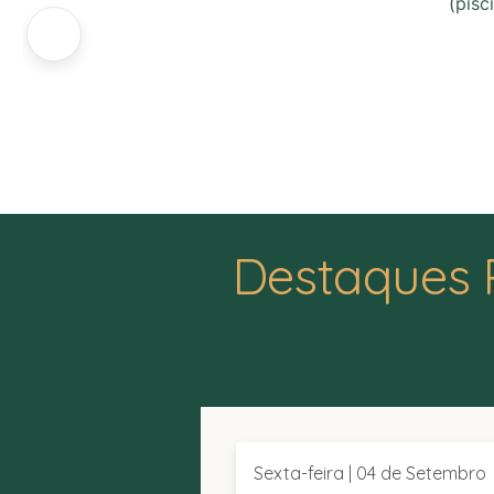
(pisc
Destaques 
Sexta-feira | 04 de Setembro