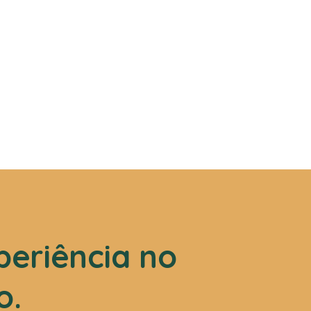
periência no
o.