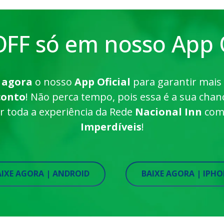
FF só em nosso App O
 agora
o nosso
App Oficial
para garantir mais
conto
! Não perca tempo, pois essa é a sua chan
ar toda a experiência da Rede
Nacional Inn
co
Imperdíveis
!
AIXE AGORA | ANDROID
BAIXE AGORA | IPH