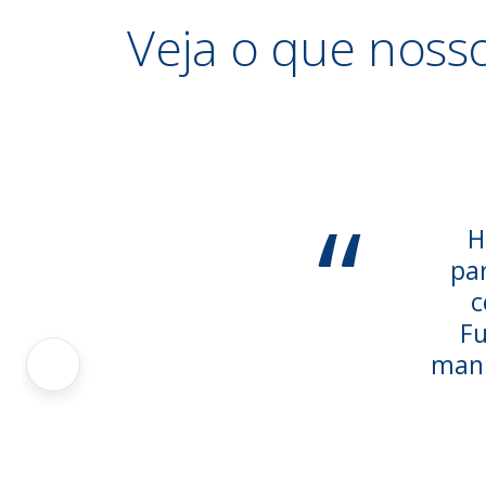
Veja o que noss
“
H
pa
c
Fu
manh