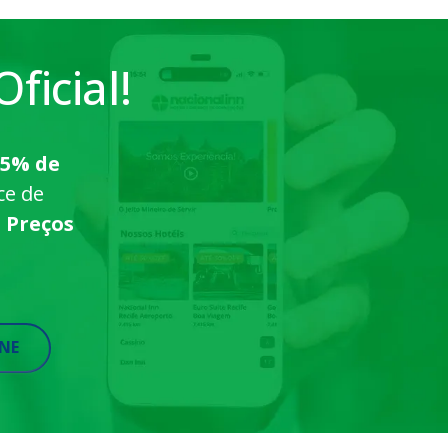
ficial!
5% de
ce de
m
Preços
ONE