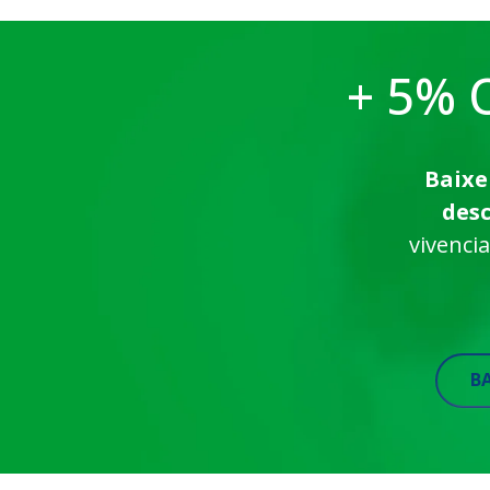
+ 5% O
Baixe
des
vivenci
B