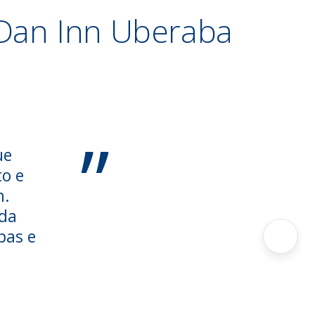
 Dan Inn Uberaba
”
ue
o e
m.
 da
pas e