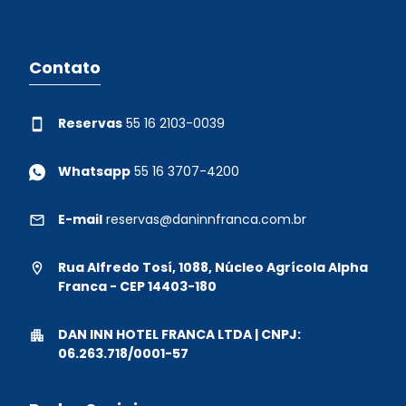
Contato
Reservas
55 16 2103-0039
Whatsapp
55 16 3707-4200
E-mail
reservas@daninnfranca.com.br
Rua Alfredo Tosí, 1088, Núcleo Agrícola Alpha
Franca - CEP 14403-180
DAN INN HOTEL FRANCA LTDA | CNPJ:
06.263.718/0001-57