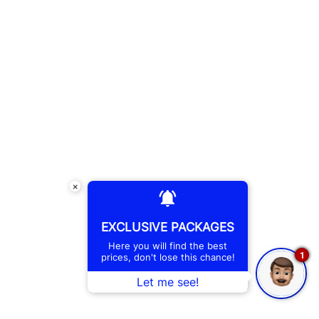
×
EXCLUSIVE PACKAGES
Here you will find the best
1
prices, don't lose this chance!
Let me see!